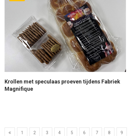
Krollen met speculaas proeven tijdens Fabriek
Magnifique
1
2
3
4
5
6
7
8
9