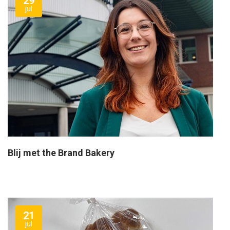
29
jul
Blij met the Brand Bakery
21
jul