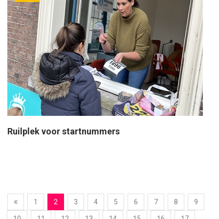
Ruilplek voor startnummers
1
2
3
4
5
6
7
8
9
10
11
12
13
14
15
16
17