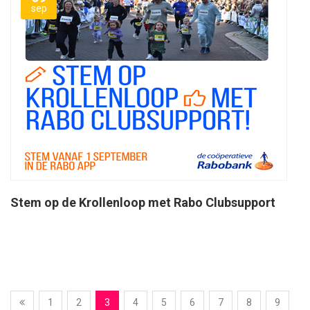
sep
Stem op de Krollenloop met Rabo Clubsupport
1
2
3
4
5
6
7
8
9