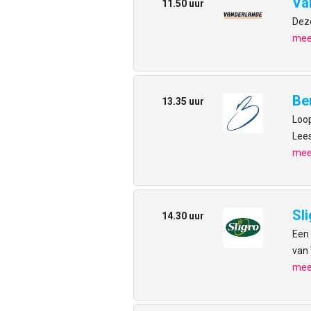
Va
11.50 uur
Deze
meer
Be
13.35 uur
Loop
Lees
meer
Sl
14.30 uur
Een 
van 
meer