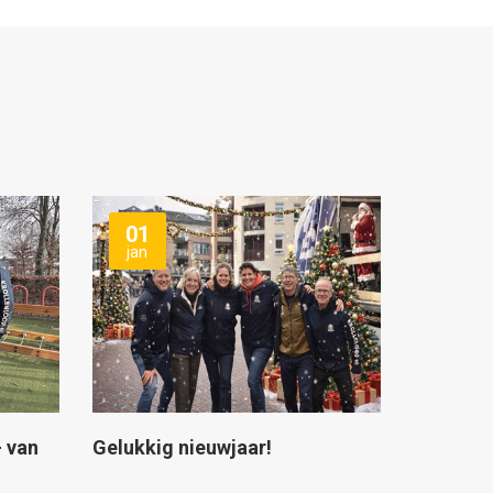
01
jan
- van
Gelukkig nieuwjaar!