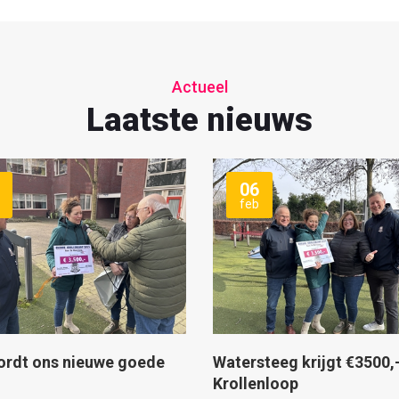
Actueel
Laatste nieuws
06
feb
ordt ons nieuwe goede
Watersteeg krijgt €3500,
Krollenloop