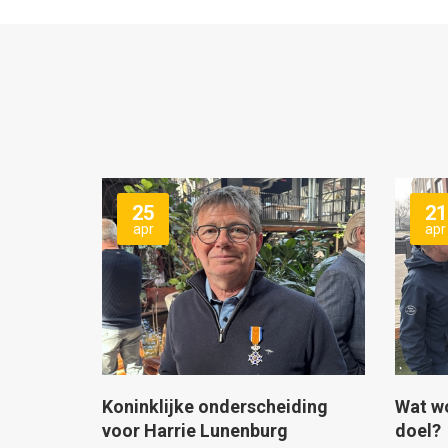
25
21
apr
apr
Koninklijke onderscheiding
Wat w
voor Harrie Lunenburg
doel?