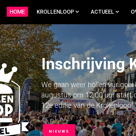
HOME
KROLLENLOOP
ACTUEEL
O
Inschrijving 
We gaan weer hollen vur goei 
augustus om 12.00 uur start d
12e editie van de Krollenloop!
NIEUWS