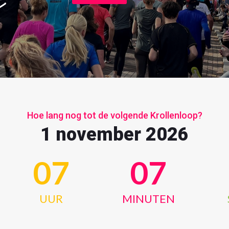
Hoe lang nog tot de volgende Krollenloop?
1 november 2026
07
07
UUR
MINUTEN