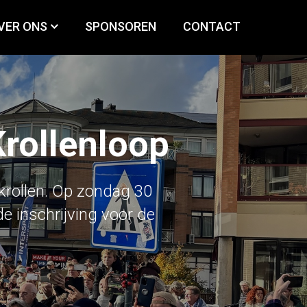
VER ONS
SPONSOREN
CONTACT
Krollenloop
krollen. Op zondag 30
e inschrijving voor de