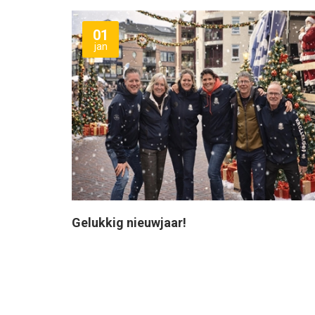
01
jan
Gelukkig nieuwjaar!