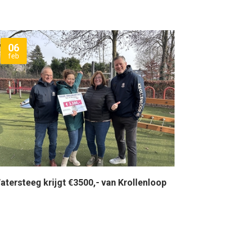
06
feb
atersteeg krijgt €3500,- van Krollenloop