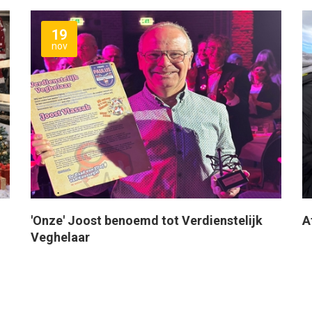
19
nov
'Onze' Joost benoemd tot Verdienstelijk
A
Veghelaar