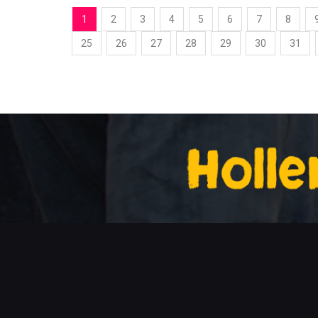
1
2
3
4
5
6
7
8
25
26
27
28
29
30
31