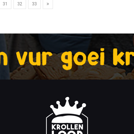
31
32
33