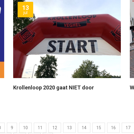
13
jul
Krollenloop 2020 gaat NIET door
W
8
9
10
11
12
13
14
15
16
17