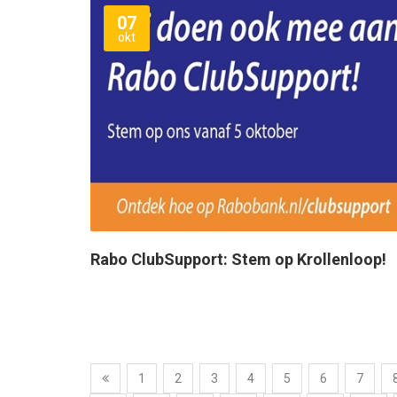
07
okt
Rabo ClubSupport: Stem op Krollenloop!
1
2
3
4
5
6
7