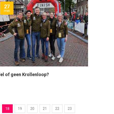
27
mei
el of geen Krollenloop?
18
19
20
21
22
23