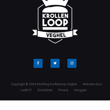
Copyright © 2024 Stichting Krollenloop Veghel
Website door
LaatR.IT
Disclaimer
Privacy
Inloggen