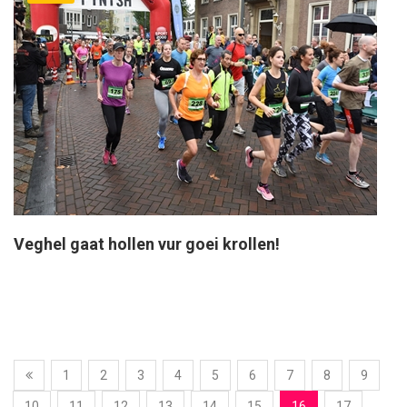
Veghel gaat hollen vur goei krollen!
1
2
3
4
5
6
7
8
9
10
11
12
13
14
15
16
17