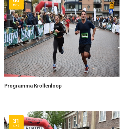
06
nov
Programma Krollenloop
31
okt