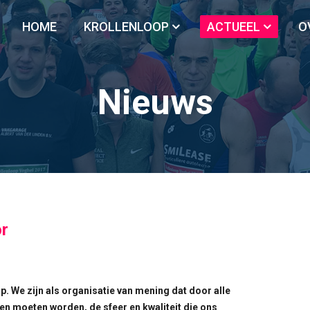
HOME
KROLLENLOOP
ACTUEEL
O
Nieuws
or
op. We zijn als organisatie van mening dat door alle
 moeten worden, de sfeer en kwaliteit die ons