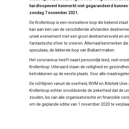
hardloopevent kenmerkt niet gegarandeerd kunnen 
zondag 7 november 2021.
De Krollenloop is een recreatieve loop die bekend staat 
kan aan één van de verschillende afstanden deelnemen. 
uniek evenement met een groot deelnemersveld en enthou
fantastische sfeer te creëren. Allemaal kenmerken die
speculaas, de
lekkerste loop van Brabant
maken.
Het coronavirus heeft naast persoonlijk leed, veel on
Krollenloop. Uiteraard staan de veiligheid en gezondhe
betrokkenen op de eerste plaats. Voor alle maatregelen
De richtlijnen vanuit de overheid, RIVM en Atletiek Uni
Krollenloop echter onvoldoende de zekerheid dat de uni
zouden, los van alle organisatorische en financiële c
om de geplande editie van 1 november 2020 te verpla