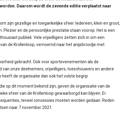
worden. Daarom wordt de zevende editie verplaatst naar
om zijn gezellige en toegankelijke sfeer. Iedereen, klein en groot,
Plezier en de persoonlijke prestatie staan voorop. Het is een
siast publiek. Vele vrijwilligers zetten zich in om een
 van de Krollenloop, vernoemd naar het anijsbroodje met
zekerheid gebracht. Ook voor sportevenementen als de
id van onze deelnemers, vrijwilligers, toeschouwers en andere
 heeft de organisatie dan ook het volste begrip.
e die op dit moment bekend zijn, geven de organisatie van de
eke sfeer van de Krollenloop gewaarborgd kan blijven. Er
onsequenties, teveel concessies moeten worden gedaan. Reden
atsen naar 7 november 2021.