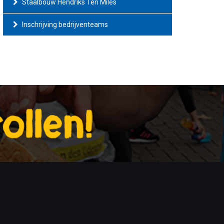
Staalbouw Hendriks Ten Miles
Inschrijving bedrijventeams