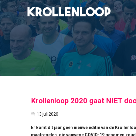
Krollenloop 2020 gaat NIET do
13 juli 2020
Er komt dit jaar géén nieuwe editie van de Krollenlo
maatregelen, die vanwege COVID-19 genomen zouden