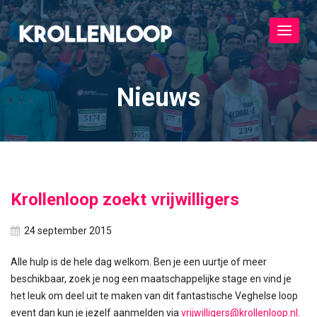
Toggle
navigat
Nieuws
Krollenloop zoekt vrijwilligers
24 september 2015
Alle hulp is de hele dag welkom. Ben je een uurtje of meer
beschikbaar, zoek je nog een maatschappelijke stage en vind je
het leuk om deel uit te maken van dit fantastische Veghelse loop
event dan kun je jezelf aanmelden via
vrijwilligers@krollenloop.nl
.