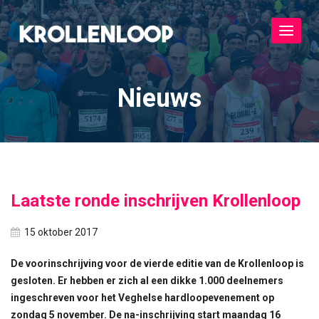
Toggle
navigat
Nieuws
Laatste ronde inschrijven Krollenloop
15 oktober 2017
De voorinschrijving voor de vierde editie van de Krollenloop is
gesloten. Er hebben er zich al een dikke 1.000 deelnemers
ingeschreven voor het Veghelse hardloopevenement op
zondag 5 november. De na-inschrijving start maandag 16