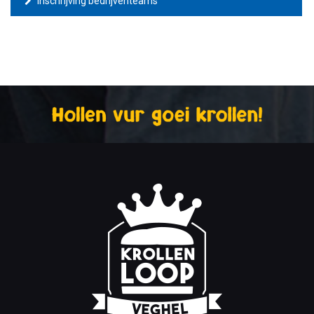
Inschrijving bedrijventeams