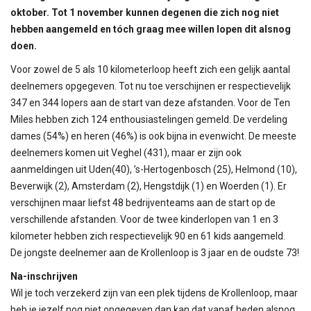
oktober. Tot 1 november kunnen degenen die zich nog niet
hebben aangemeld en tóch graag mee willen lopen dit alsnog
doen.
Voor zowel de 5 als 10 kilometerloop heeft zich een gelijk aantal
deelnemers opgegeven. Tot nu toe verschijnen er respectievelijk
347 en 344 lopers aan de start van deze afstanden. Voor de Ten
Miles hebben zich 124 enthousiastelingen gemeld. De verdeling
dames (54%) en heren (46%) is ook bijna in evenwicht. De meeste
deelnemers komen uit Veghel (431), maar er zijn ook
aanmeldingen uit Uden(40), ’s-Hertogenbosch (25), Helmond (10),
Beverwijk (2), Amsterdam (2), Hengstdijk (1) en Woerden (1). Er
verschijnen maar liefst 48 bedrijventeams aan de start op de
verschillende afstanden. Voor de twee kinderlopen van 1 en 3
kilometer hebben zich respectievelijk 90 en 61 kids aangemeld.
De jongste deelnemer aan de Krollenloop is 3 jaar en de oudste 73!
Na-inschrijven
Wil je toch verzekerd zijn van een plek tijdens de Krollenloop, maar
heb je jezelf nog niet opgegeven dan kan dat vanaf heden alsnog.