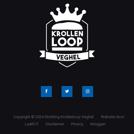
Copyright © 2024 Stichting Krollenloop Veghel
Website door
LaatR.IT
Disclaimer
Privacy
Inloggen