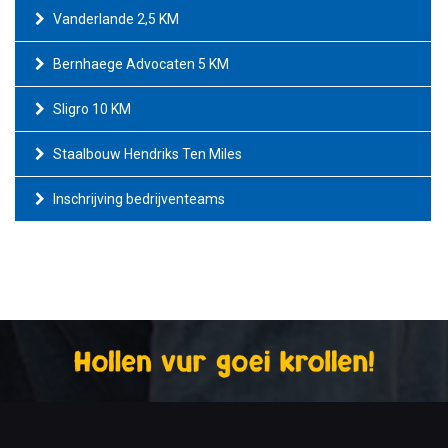
Vanderlande 2,5 KM
Bernhaege Advocaten 5 KM
Sligro 10 KM
Staalbouw Hendriks Ten Miles
Inschrijving bedrijventeams