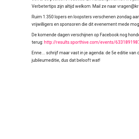
Verbetertips zijn altijd welkom. Mail ze naar vragen@kr
Ruim 1.350 lopers en loopsters verschenen zondag aan 
vrijwilligers en sponsoren die dit evenement mede mog
De komende dagen verschijnen op Facebook nog honderde
terug:
http://results.sporthive.com/events/63318919
Enne.... schrijf maar vast in je agenda: de 5e editie va
jubileumeditie, dus dat belooft wat!