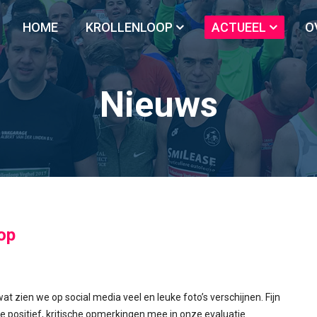
HOME
KROLLENLOOP
ACTUEEL
O
Nieuws
oop
 zien we op social media veel en leuke foto’s verschijnen. Fijn
lie positief, kritische opmerkingen mee in onze evaluatie.