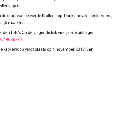
ollenloop.nl
de start van de vierde Krollenloop. Dank aan alle deelnemers,
elijk maakten.
n foto’s.Op de volgende link vind je alle uitslagen
87549686784
n de Krollenloop vindt plaats op 4 november 2018. Een