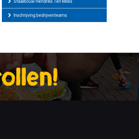
Staalbouw Hendriks Ten Miles
Inschrijving bedrijventeams