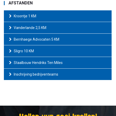
AFSTANDEN
Kroontje 1 KM
Vanderlande 2,5 KM
Bernhaege Advocaten 5 KM
Sligro 10 KM
Staalbouw Hendriks Ten Miles
Inschrijving bedrijventeams