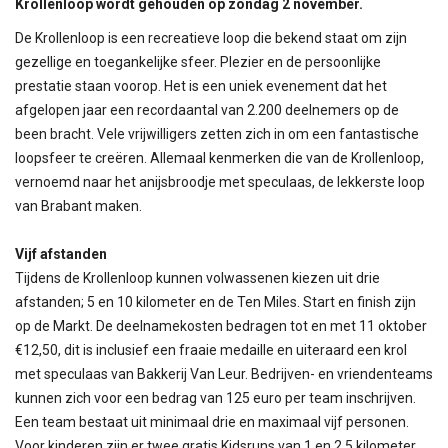
Krollenloop wordt gehouden op zondag 2 november.
De Krollenloop is een recreatieve loop die bekend staat om zijn
gezellige en toegankelijke sfeer. Plezier en de persoonlijke
prestatie staan voorop. Het is een uniek evenement dat het
afgelopen jaar een recordaantal van 2.200 deelnemers op de
been bracht. Vele vrijwilligers zetten zich in om een fantastische
loopsfeer te creëren. Allemaal kenmerken die van de Krollenloop,
vernoemd naar het anijsbroodje met speculaas, de lekkerste loop
van Brabant maken.
Vijf afstanden
Tijdens de Krollenloop kunnen volwassenen kiezen uit drie
afstanden; 5 en 10 kilometer en de Ten Miles. Start en finish zijn
op de Markt. De deelnamekosten bedragen tot en met 11 oktober
€12,50, dit is inclusief een fraaie medaille en uiteraard een krol
met speculaas van Bakkerij Van Leur. Bedrijven- en vriendenteams
kunnen zich voor een bedrag van 125 euro per team inschrijven.
Een team bestaat uit minimaal drie en maximaal vijf personen.
Voor kinderen zijn er twee gratis Kidsruns van 1 en 2,5 kilometer.